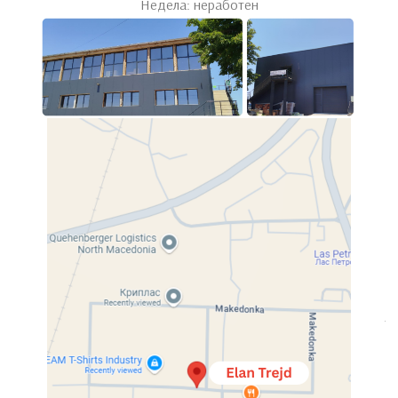
Недела: неработен
Кујна
Завршен проект
Дизајн, изработка и инсталација
Споделете
Newer
Older
Related projects