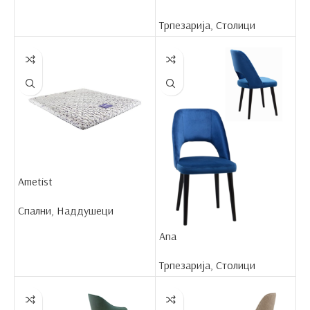
Трпезарија
,
Столици
Ametist
Спални
,
Наддушеци
Ana
Трпезарија
,
Столици