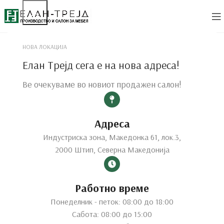
НОВА ЛОКАЦИЈА
Елан Трејд сега е на нова адреса!
Ве очекуваме во новиот продажен салон!
Дизајн на ентериер,
Дизајн на ентериер,
Дизајн на ентериер,
Адреса
производство и
производство и
производство и
Индустриска зона, Македонка 61, лок.3,
2000 Штип, Северна Македонија
трговија на мебел.
трговија на мебел.
трговија на мебел.
Работно време
ЕЛАН-ТРЕЈД ви нуди идеално решение за вашиот простор
ЕЛАН-ТРЕЈД ви нуди идеално решение за вашиот простор
ЕЛАН-ТРЕЈД ви нуди идеално решение за вашиот простор
Понеделник - петок: 08:00 до 18:00
Сабота: 08:00 до 15:00
ДОЗНАЈТЕ ПОВЕЌЕ
ДОЗНАЈТЕ ПОВЕЌЕ
ДОЗНАЈТЕ ПОВЕЌЕ