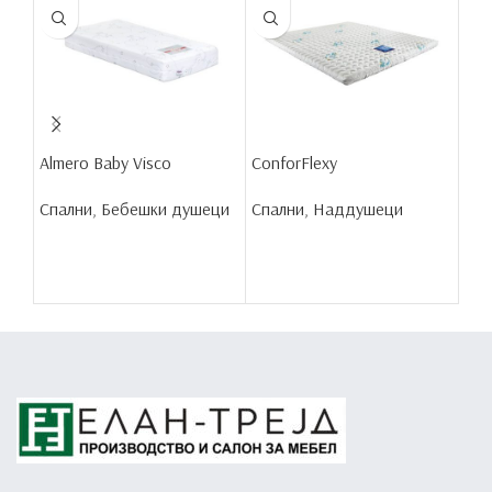
Almero Baby Visco
ConforFlexy
Cro
Спални
,
Бебешки душеци
Спални
,
Наддушеци
Спа