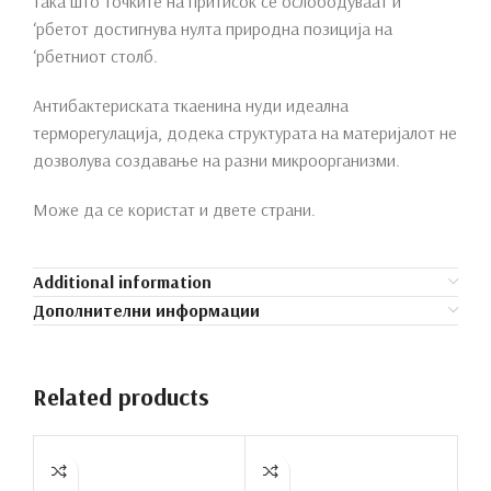
така што точките на притисок се ослободуваат и
‘рбетот достигнува нулта природна позиција на
‘рбетниот столб.
Антибактериската ткаенина нуди идеална
терморегулација, додека структурата на материјалот не
дозволува создавање на разни микроорганизми.
Може да се користат и двете страни.
Additional information
Дополнителни информации
Related products