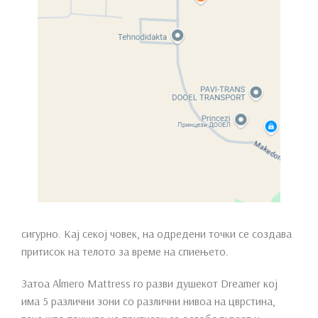
Compare
SKU:
N/A
Categories:
Душеци
,
Спални
Brand:
Almero
Share:
Description
Дали душекот е доволно мек или цврст е лична
перцепција и мислење на секој поединец. Едно е
сигурно. Кај секој човек, на одредени точки се создава
притисок на телото за време на спиењето.
Затоа Almero Mattress го разви душекот Dreamer кој
има 5 различни зони со различни нивоа на цврстина,