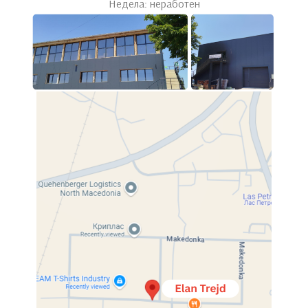
Недела: неработен
Home
Спални
Душеци
Dreamer
Dreamer
Системот за џебно јадро се состои од пружини кои се
независни едни од други и се сместени во меѓусебно
поврзани џебови. Конечно можете да спиете
непрекинато, без да Ве будат движењата на Вашиот
партнер.