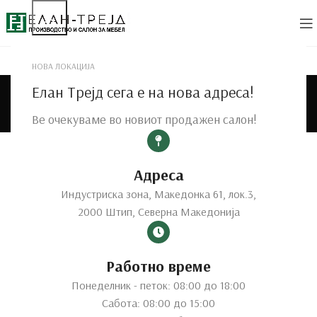
НОВА ЛОКАЦИЈА
Бироа
Елан Трејд сега е на нова адреса!
Categories
Ве очекуваме во новиот продажен салон!
Home
Канцеларии
Бироа
Showing all 3 results
Show sidebar
Адреса
Индустриска зона, Македонка 61, лок.3,
2000 Штип, Северна Македонија
Работно време
Биро 90
Биро Ема
Понеделник - петок: 08:00 до 18:00
Сабота: 08:00 до 15:00
Детски соби
,
Бироа
,
Детски соби
,
Бироа
,