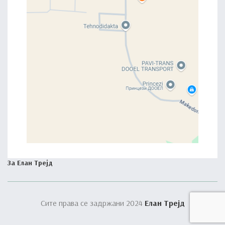
+389 32 397 901
+389 76 493 965
elantrejd@yahoo.com
Индустриска зона, Македонка 61 лок.3, 2000 Штип,
Северна Македонија
Политика на приватност
Правила & Услови
Контакт
За Елан Трејд
Сите права се задржани 2024
Елан Трејд