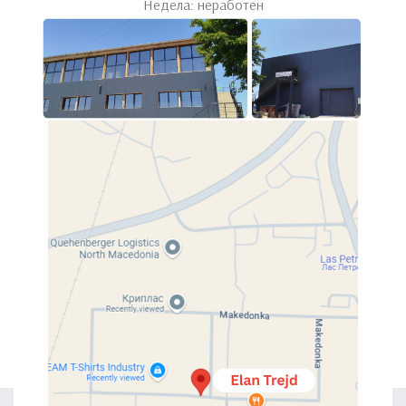
Недела: неработен
Канцеларии
,
Бироа
Канцеларии
,
Бироа
Биро Лара
Детски соби
,
Бироа
,
Канцеларии
,
Бироа