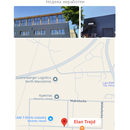
Недела: неработен
Home
Спални
Душеци
Luxury
Luxury
Системот за џебни пружини е произведен со
комбинирање на одделни пружини поставени во
меѓусебно поврзани џебови. Благодарение на тоа,
можете да спиете непрекинато без оглед на вртењето
на Вашиот партнер.