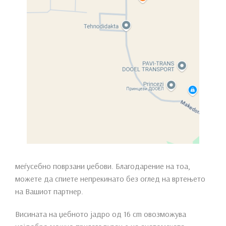
Compare
SKU:
N/A
Categories:
Душеци
,
Спални
Brand:
Almero
Share:
Description
Системот за џебни пружини е произведен со
комбинирање на одделни пружини поставени во
меѓусебно поврзани џебови. Благодарение на тоа,
можете да спиете непрекинато без оглед на вртењето
на Вашиот партнер.
Висината на џебното јадро од 16 cm овозможува