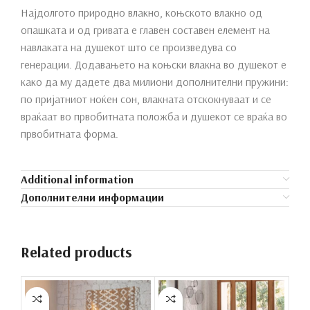
Најдолгото природно влакно, коњското влакно од
опашката и од гривата е главен составен елемент на
навлаката на душекот што се произведува со
генерации. Додавањето на коњски влакна во душекот е
како да му дадете два милиони дополнителни пружини:
по пријатниот ноќен сон, влакната отскокнуваат и се
враќаат во првобитната положба и душекот се враќа во
првобитната форма.
Additional information
Дополнителни информации
Related products