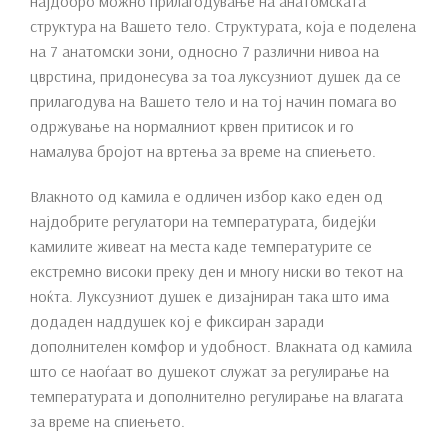
најдобро можно прилагодување на анатомската
структура на Вашето тело. Структурата, која е поделена
на 7 анатомски зони, односно 7 различни нивоа на
цврстина, придонесува за тоа луксузниот душек да се
прилагодува на Вашето тело и на тој начин помага во
одржување на нормалниот крвен притисок и го
намалува бројот на вртења за време на спиењето.
Влакното од камила е одличен избор како еден од
најдобрите регулатори на температурата, бидејќи
камилите живеат на места каде температурите се
екстремно високи преку ден и многу ниски во текот на
ноќта. Луксузниот душек е дизајниран така што има
додаден наддушек кој е фиксиран заради
дополнителен комфор и удобност. Влакната од камила
што се наоѓаат во душекот служат за регулирање на
температурата и дополнително регулирање на влагата
за време на спиењето.