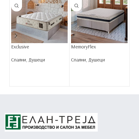
Exclusive
MemoryFlex
Nat
Спални
,
Душеци
Спални
,
Душеци
Спа