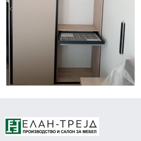
Спални - Ормари
Ормар за спална соба