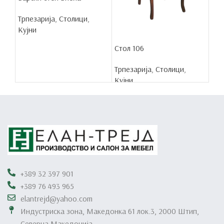
Трпезарија
,
Столици
,
Кујни
Сто
Стол 106
Трп
Трпезарија
,
Столици
,
Куј
Кујни
+389 32 397 901
+389 76 493 965
elantrejd@yahoo.com
Индустриска зона, Македонка 61 лок.3, 2000 Штип,
Северна Македонија