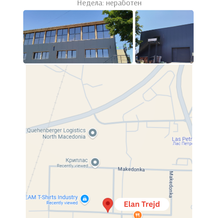
Недела: неработен
Click to enlarge
Home
Кујни
Трпезарија
Столици
Lisa
Lisa
Available for purchase.
Compare
Categories:
Кујни
,
Столици
,
Трпезарија