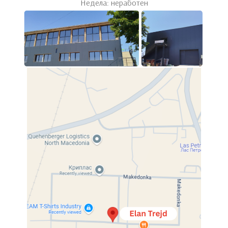
Недела: неработен
Click to enlarge
Home
Кујни
Трпезарија
Столици
Maya Honey
Maya Honey
Available for purchase.
Compare
Categories:
Кујни
,
Столици
,
Трпезарија