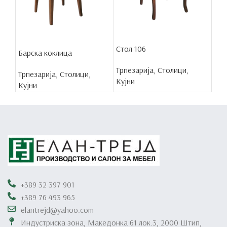
Сто
Стол 106
Барска коклица
Трп
Трпезарија
,
Столици
,
Трпезарија
,
Столици
,
Куј
Кујни
Кујни
+389 32 397 901
+389 76 493 965
elantrejd@yahoo.com
Индустриска зона, Македонка 61 лок.3, 2000 Штип,