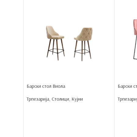
Барски стол Виола
Барски с
Трпезарија
,
Столици
,
Кујни
Трпезари