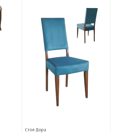
Стол Јана
Трпезариј
Стол Дора