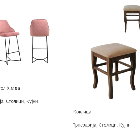
тол Хилда
ја
,
Столици
,
Кујни
Коклица
Трпезарија
,
Столици
,
Кујни