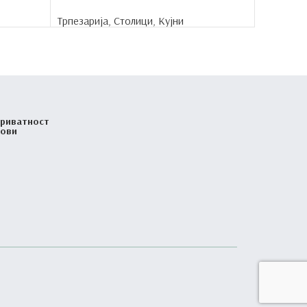
Трпезарија
,
Столици
,
Кујни
приватност
лови