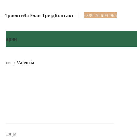
ма
Проекти
За Елан Трејд
Контакт
+389 76 493 965
целарии
олици
Valencia
пезарија