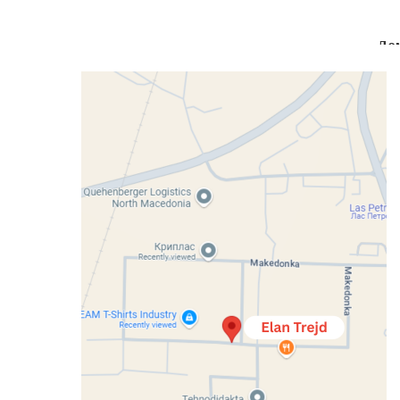
До
вни
Кујни
Спални
Детски Соби
Претсобја
Кан
Home
Кујни
Трпезарија
Ст
Valencia
Available for purchase.
Compare
Categories:
Кујни
,
Столици
,
Тр