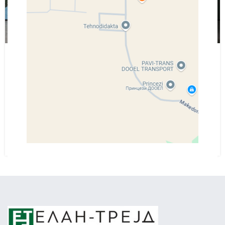
DECORATION
Creative water features and exterior
0
Elan.Trejd123
Ac haca ullamcorper donec ante habi tasse donec
imperdiet eturpis varius per a augue magna hac. Nec hac
et vestibulum duis a tincidunt ...
Continue Reading