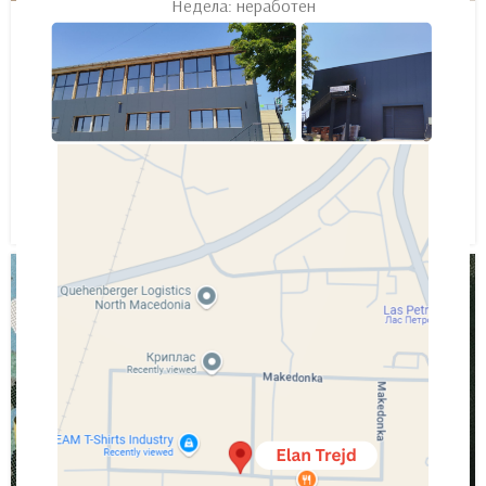
DECORATION
Недела: неработен
Exploring Atlanta’s modern homes
0
Elan.Trejd123
Vivamus enim sagittis aptent hac mi dui a per aptent
suspendisse cras odio bibendum augue rhoncus laoreet
dui praesent sodales sodales....
Continue Reading
27
AUG