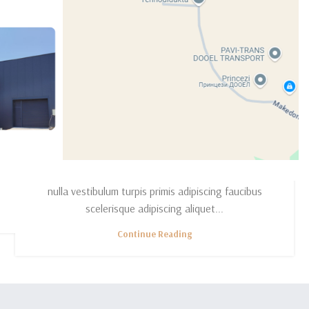
INSPIRATION
Minimalist Japanese-inspired
furniture
0
By
Elan.Trejd123
A taciti cras scelerisque scelerisque gravida natoque
nulla vestibulum turpis primis adipiscing faucibus
scelerisque adipiscing aliquet...
Continue Reading