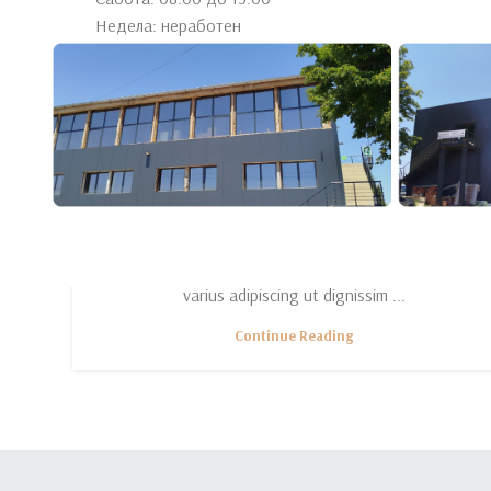
Недела: неработен
INSPIRATION
Green interior design inspiration
0
By
Elan.Trejd123
A sed a risusat luctus esta anibh rhoncus hendrerit
blandit nam rutrum sitmiad hac. Cras a vestibulum a
varius adipiscing ut dignissim ...
Continue Reading