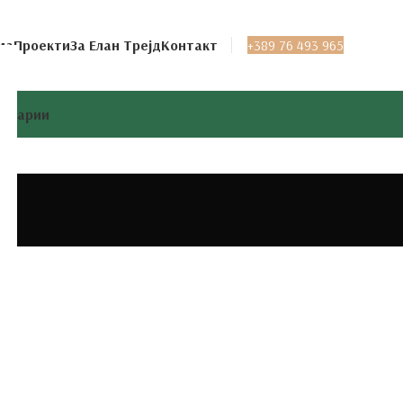
ма
Проекти
За Елан Трејд
Контакт
+389 76 493 965
целарии