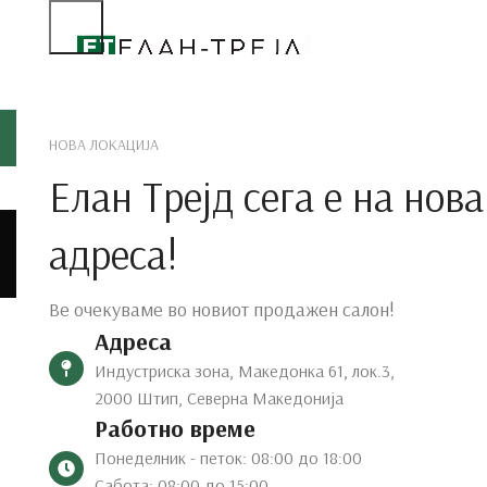
Дне
НОВА ЛОКАЦИЈА
Елан Трејд сега е на нова
адреса!
Ве очекуваме во новиот продажен салон!
27
Адреса
AUG
Индустриска зона, Македонка 61, лок.3,
2000 Штип, Северна Македонија
Работно време
Понеделник - петок: 08:00 до 18:00
Сабота: 08:00 до 15:00