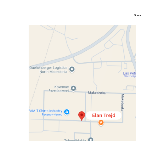
До
вни
Кујни
Спални
Детски Соби
Претсобја
Кан
Inspiration
26
AUG