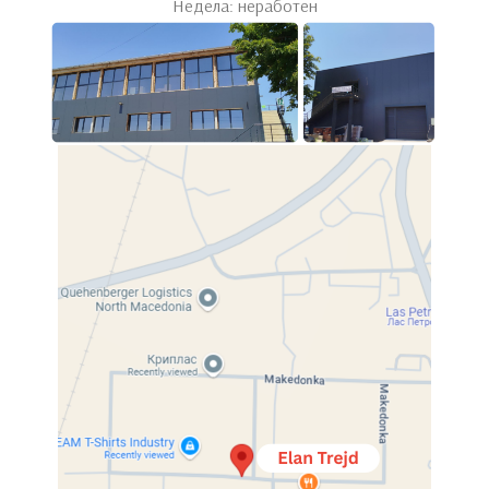
Недела: неработен
Click to enlarge
Home
Претсобја
Чевларници
Елемент за чевли
Елемент за чевли
Available for purchase.
Compare
Categories:
Претсобја
,
Чевларници
Share: