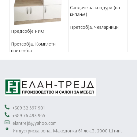
Сандаче за кондури (на
кипање)
Претсобја
,
Чевларници
Предсобје РИО
Претсобја
,
Комплети
претсобја
+389 32 397 901
+389 76 493 965
elantrejd@yahoo.com
Индустриска зона, Македонка 61 лок.3, 2000 Штип,