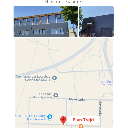
Недела: неработен
Click to enlarge
Home
Претсобја
Чевларници
Сандаче за кондури (на кипање)
Сандаче за кондури (на кипање)
Available for purchase.
Compare
Categories:
Претсобја
,
Чевларници