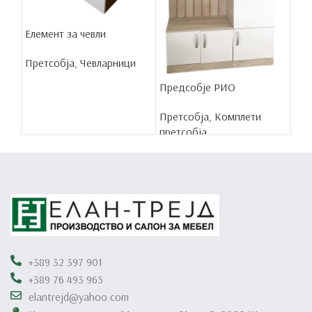
Елемент за чевли
Претсобја
,
Чевларници
Предсобје РИО
Претсобја
,
Комплети
претсобја
+389 32 397 901
+389 76 493 965
elantrejd@yahoo.com