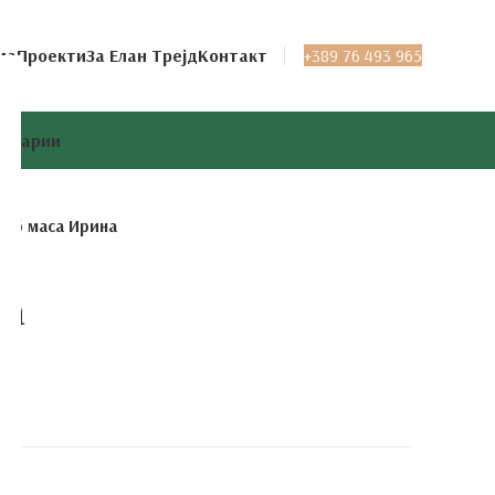
ма
Проекти
За Елан Трејд
Контакт
+389 76 493 965
целарии
луб маса Ирина
на