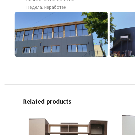
Недела: неработен
Click to enlarge
Product details coming soon.
Related products