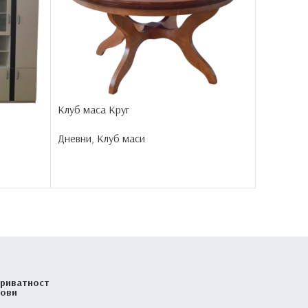
Клуб маса Круг
Дневни
,
Клуб маси
Клуб ма
Дневни
,
К
приватност
лови