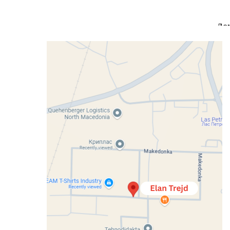
До
вни
Кујни
Спални
Детски Соби
Претсобја
Кан
Home
Дневни
Клуб маси
К
Клуб маса Ири
Available for purchase.
Compare
Categories:
Дневни
,
Клуб маси