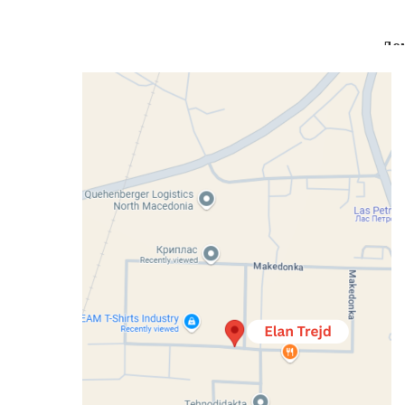
До
вни
Кујни
Спални
Детски Соби
Претсобја
Кан
Home
Дневни
Клуб маси
К
Клуб маса МА
Димензии: 120×80
Compare
Categories:
Дневни
,
Клуб маси