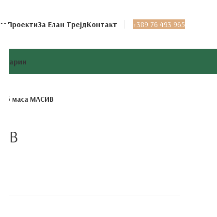
ма
Проекти
За Елан Трејд
Контакт
+389 76 493 965
целарии
луб маса МАСИВ
СИВ