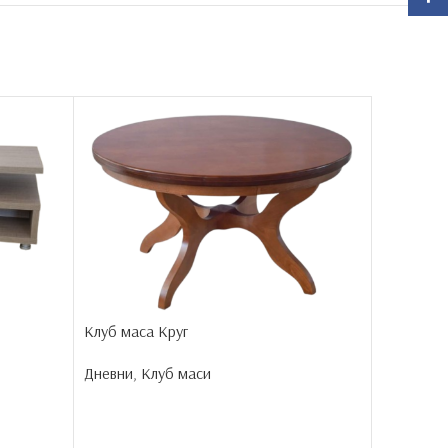
Клуб мас
Дневни
,
К
Клуб маса Круг
Дневни
,
Клуб маси