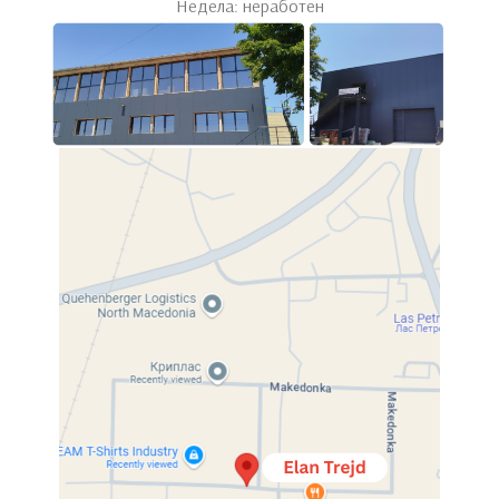
Недела: неработен
Витрина ЛОЛА
Димензии: 260 х 200 х 50
Материјал: оплеменета иверица
Механизам: меко затворање
Можност за избор на материјали и бои по ваша желба!
❗️❗️❗️БЕСПЛАТНА достава и монтажа❗️❗️❗️
Повелете ве очекуваме во нашиот продажен салон во
населба Сењак !
Compare
Categories:
Витрини
,
Дневни
Share: