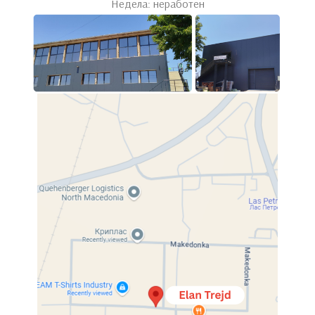
Недела: неработен
Ametist
ConforFlexy
Спални
,
Наддушеци
Спални
,
Наддушеци
Crown
Delux
Спални
,
Душеци
Спални
,
Душеци