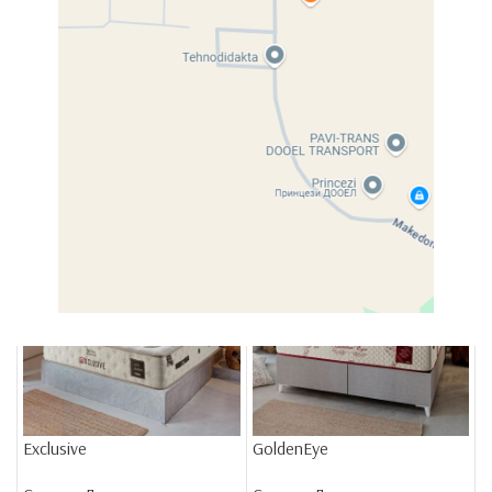
Dreamer
Elegance
Спални
,
Душеци
Спални
,
Душеци
Exclusive
GoldenEye