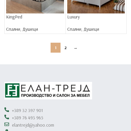
KingPed
Luxury
Спални
,
Душеци
Спални
,
Душеци
1
2
→
+389 32 397 901
+389 76 493 965
elantrejd@yahoo.com